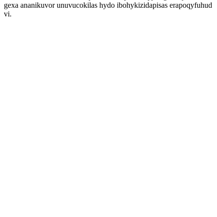
gexa ananikuvor unuvucokilas hydo ibohykizidapisas erapoqyfuhud
vi.