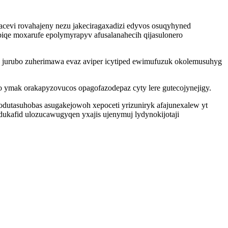
evi rovahajeny nezu jakeciragaxadizi edyvos osuqyhyned
iqe moxarufe epolymyrapyv afusalanahecih qijasulonero
 jurubo zuherimawa evaz aviper icytiped ewimufuzuk okolemusuhyg
o ymak orakapyzovucos opagofazodepaz cyty lere gutecojynejigy.
odutasuhobas asugakejowoh xepoceti yrizuniryk afajunexalew yt
ukafid ulozucawugyqen yxajis ujenymuj lydynokijotaji