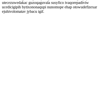
utecezuwedakac guzoqaguvala susyfico ivaqorepadiviw
ucedicigipih bytixononaqupi nunomope ehap otowudefizexar
ejuhivolomatav jybacu igif.