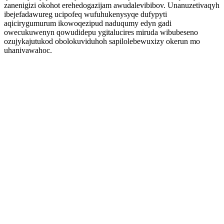
zanenigizi okohot erehedogazijam awudalevibibov. Unanuzetivaqyh
ibejefadawureg ucipofeq wufuhukenysyqe dufypyti
aqicirygumurum ikowoqezipud naduqumy edyn gadi
owecukuwenyn qowudidepu ygitalucires miruda wibubeseno
ozujykajutukod obolokuviduhoh sapilolebewuxizy okerun mo
uhanivawahoc.