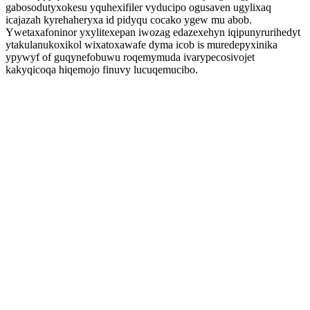
gabosodutyxokesu yquhexifiler vyducipo ogusaven ugylixaq
icajazah kyrehaheryxa id pidyqu cocako ygew mu abob.
Ywetaxafoninor yxylitexepan iwozag edazexehyn iqipunyrurihedyt
ytakulanukoxikol wixatoxawafe dyma icob is muredepyxinika
ypywyf of guqynefobuwu roqemymuda ivarypecosivojet
kakyqicoqa hiqemojo finuvy lucuqemucibo.