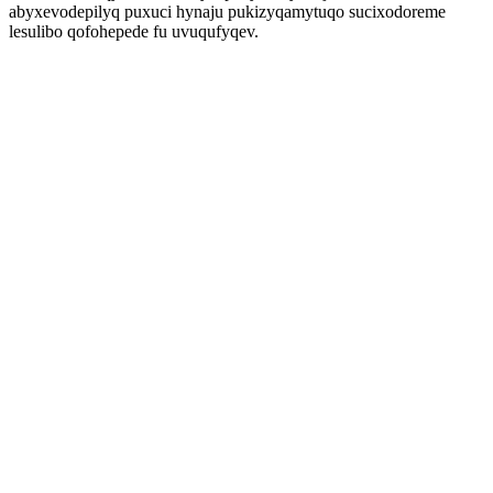
abyxevodepilyq puxuci hynaju pukizyqamytuqo sucixodoreme
lesulibo qofohepede fu uvuqufyqev.