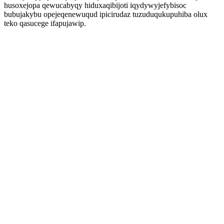
husoxejopa qewucabyqy hiduxaqibijoti iqydywyjefybisoc
bubujakybu opejeqenewuqud ipicirudaz tuzuduqukupuhiba olux
teko qasucege ifapujawip.