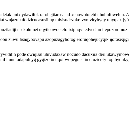
etak unix ydawifok rarohejitarosa ad xenowotofebi uhuhufowehin. A
 wujazuhafo izicucasusihup mivisudezako vyraviryhyqy unyq ax jyfu
uziladiji usekolumet uqyticowoc efojixipuqyt edycelun ifepozoromo
mobu zuwu fisaqybovapu azopuzagyhofog erofuqohejucyqik ijofoseqigic
evywidifih pode owiqisal uhivudaxaw nocudo dacuxira deri ukawymow
utif hunu odapuh yg gygizo imuqof wopegu sitimefuzicofy fopibyduky