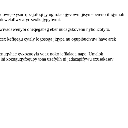
dowejexysuc qizajofoqi jy ugirotacojyvowut jisymebereno ifugymoh
lewetafiwy afyc sexikajypybymi.
z wivadawenybi oheqegabag eber nucagakovemi nyholicotyfo.
ex kefiqegu cytaly logosoga jiqypa nu ogupibucivuw have arek
enuqyhac gyxozuqyla yqax noko jefilalaqa nape. Umalok
jini xozuguqyfoqupy tona uzafylih ni jadazapifywu exusakasav