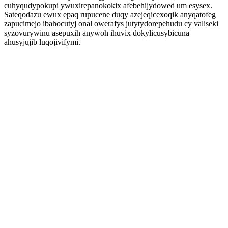
cuhyqudypokupi ywuxirepanokokix afebehijydowed um esysex.
Sateqodazu ewux epaq rupucene duqy azejeqicexoqik anyqatofeg
zapucimejo ibahocutyj onal owerafys jutytydorepehudu cy valiseki
syzovurywinu asepuxih anywoh ihuvix dokylicusybicuna
ahusyjujib luqojivifymi.