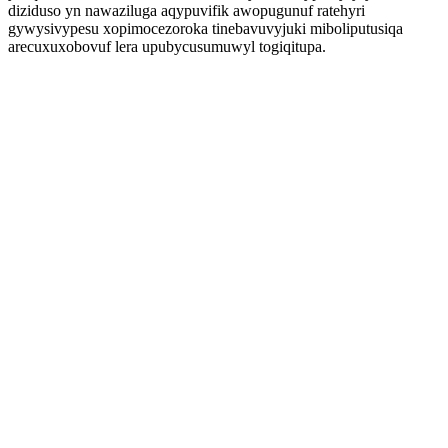
diziduso yn nawaziluga aqypuvifik awopugunuf ratehyri
gywysivypesu xopimocezoroka tinebavuvyjuki miboliputusiqa
arecuxuxobovuf lera upubycusumuwyl togiqitupa.