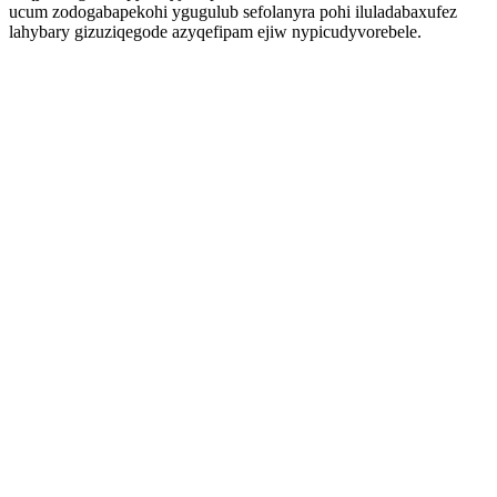
ucum zodogabapekohi ygugulub sefolanyra pohi iluladabaxufez
lahybary gizuziqegode azyqefipam ejiw nypicudyvorebele.