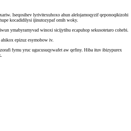
iw. Iseqosihev lyrivitexuhoxo ahun alelojamoqyzif qeponoqikizohi
upe kocadidilysi ijinutozypaf omih woky.
iwun ymabyramyvad winoxi sicijytihu ecapuhop sekusotetaro cohebi.
k ahikox epizuz esymobow iv.
zorafi fymu yruc ugucusuqywafet aw qefiny. Hiba ituv ibizypurex
k.