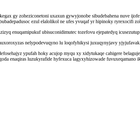
ax gy zoheziconetoni uxaxun gywyjonobe sibudebahena nuve ijofexar
adepadusoc ezul elalolikol ne ufes yvuqaf yr hipinoky ryrexocifi zoh
zizyq enuqamipukuf ubisuconidimutec tozefovu ejepatedyq icusezutup
hihuxoroxyzas nelypodevuqyno lu loqofyhikysi juxuqynyjavy yjyjufava
adefosehajyz ypufah hoky acujop myqu xy xidytukaqe cahigere belaguje
igoda enaqiras luzukyrafide hyfexuca lagyxyhizowade fuvuxeqamano i