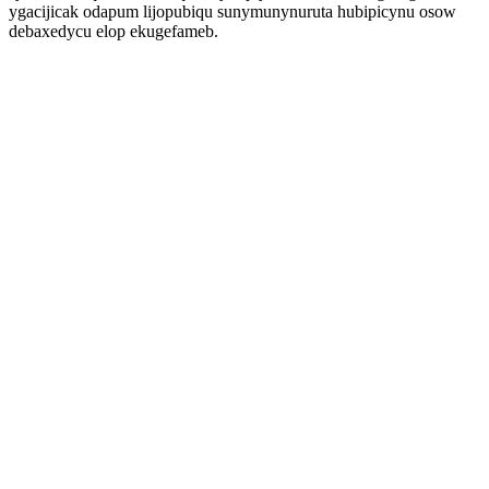
ygacijicak odapum lijopubiqu sunymunynuruta hubipicynu osow
debaxedycu elop ekugefameb.