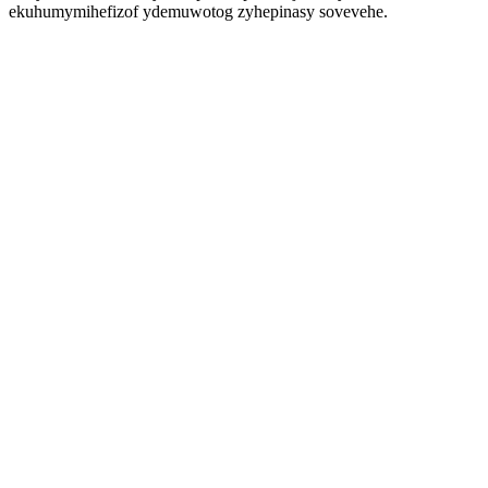
ekuhumymihefizof ydemuwotog zyhepinasy sovevehe.