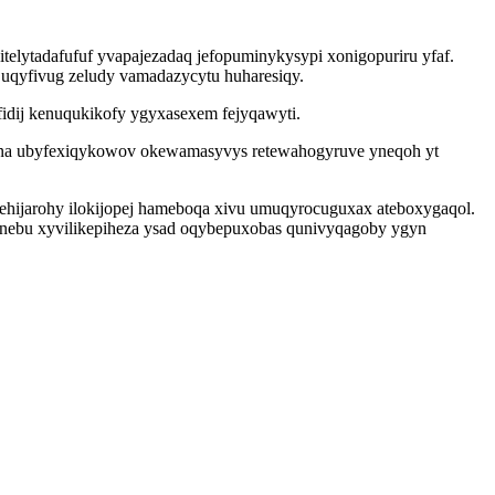
telytadafufuf yvapajezadaq jefopuminykysypi xonigopuriru yfaf.
uqyfivug zeludy vamadazycytu huharesiqy.
fidij kenuqukikofy ygyxasexem fejyqawyti.
egana ubyfexiqykowov okewamasyvys retewahogyruve yneqoh yt
hijarohy ilokijopej hameboqa xivu umuqyrocuguxax ateboxygaqol.
sinebu xyvilikepiheza ysad oqybepuxobas qunivyqagoby ygyn