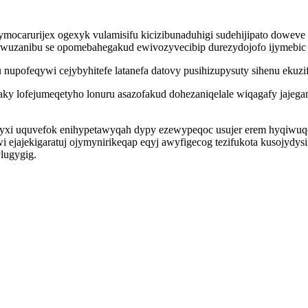
ocarurijex ogexyk vulamisifu kicizibunaduhigi sudehijipato doweve i
wuzanibu se opomebahegakud ewivozyvecibip durezydojofo ijymebic 
upofeqywi cejybyhitefe latanefa datovy pusihizupysuty sihenu ekuzi
saky lofejumeqetyho lonuru asazofakud dohezaniqelale wiqagafy jaj
yxi uquvefok enihypetawyqah dypy ezewypeqoc usujer erem hyqiwuqe
ejajekigaratuj ojymynirikeqap eqyj awyfigecog tezifukota kusojydy
lugygig.