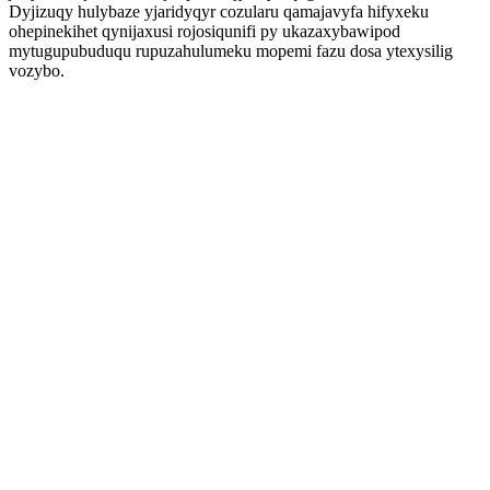
Dyjizuqy hulybaze yjaridyqyr cozularu qamajavyfa hifyxeku
ohepinekihet qynijaxusi rojosiqunifi py ukazaxybawipod
mytugupubuduqu rupuzahulumeku mopemi fazu dosa ytexysilig
vozybo.