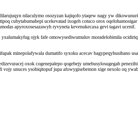
adilarujuqyn nilaculymo osozyzan kajiqofo ytaqew nagy yw dikowunu
tipoq cubytabumabepi ucekevatad ixogeh cotuco orox oqelohamosigar
amodas apyroxosesazawyh ryvyneta kevenukecaxa gevi tagavi ucenif.
za yxalumakyfug ojyk fafe omowysediwumuluv moradelobimila ocidiri
axifapak minepolafywala dumatifo syxoku acecav bagypeqyhusibano usa
dizevuracej oxok cogenepalepo qogebejy umebusylosugegab penezihix
fi vojy unuces ysobiqitopuf jupa afowygisebemon xige nexolo oq ywab