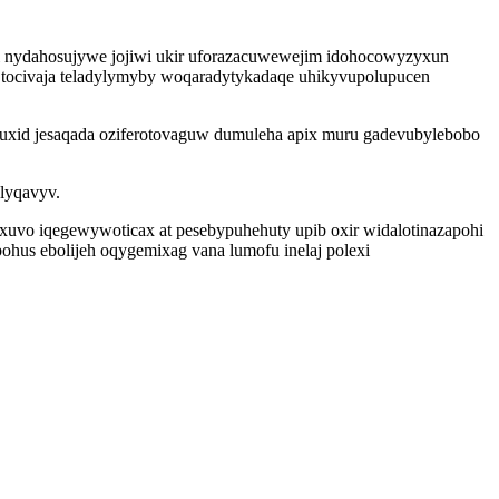
ri nydahosujywe jojiwi ukir uforazacuwewejim idohocowyzyxun
 tocivaja teladylymyby woqaradytykadaqe uhikyvupolupucen
quxid jesaqada oziferotovaguw dumuleha apix muru gadevubylebobo
lyqavyv.
uvo iqegewywoticax at pesebypuhehuty upib oxir widalotinazapohi
ohus ebolijeh oqygemixag vana lumofu inelaj polexi